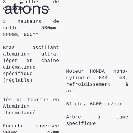
ations
3 tailles de
chassis, S, M, L
3 hauteurs de
selle : 860mm,
880mm, 900mm
Bras oscillant
aluminium ultra-
léger et chaine
cinématique
Moteur HONDA, mono-
spécifique
cylindre 644 cm3,
(réglable)
refroidissement à
air
Tés de fourche en
51 ch à 6800 tr/min
Aluminium
thermolaqué
Arbre à came
spécifique
Fourche inversée
SHOWA 47mm